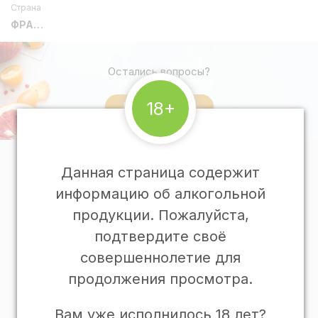
Страна
ФРАНЦИЯ
Остались вопросы?
18+
Напишите нам
Данная страница содержит
О Гастрономии
информацию об алкогольной
Программа лояльности
продукции. Пожалуйста,
Подарочные карты
подтвердите своё
Подарочные корзины
совершеннолетие для
Доставка и оплата
Рецепты
продолжения просмотра.
Популярные категории
Вам уже исполнилось 18 лет?