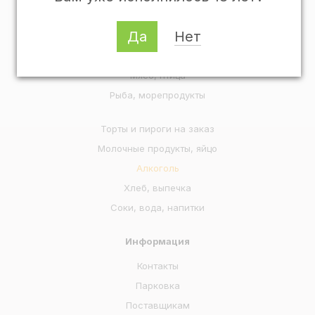
Готовая еда
Да
Нет
Овощи, фрукты, ягоды, зелень
Колбасы, мясные деликатесы
Мясо, птица
Рыба, морепродукты
Торты и пироги на заказ
Молочные продукты, яйцо
Алкоголь
Хлеб, выпечка
Соки, вода, напитки
Информация
Контакты
Парковка
Поставщикам