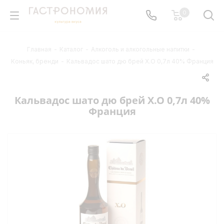
0
Главная
-
Каталог
-
Алкоголь и алкогольные напитки
-
Коньяк, бренди
-
Кальвадос шато дю брей Х.О 0,7л 40% Франция
Кальвадос шато дю брей Х.О 0,7л 40%
Франция