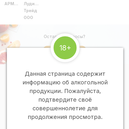
АРМЕНИЯ
Лудинг-
Трейд
ООО
Остались вопросы?
18+
Напишите нам
Данная страница содержит
О Гастрономии
информацию об алкогольной
Программа лояльности
продукции. Пожалуйста,
Подарочные карты
подтвердите своё
Подарочные корзины
совершеннолетие для
Доставка и оплата
продолжения просмотра.
Рецепты