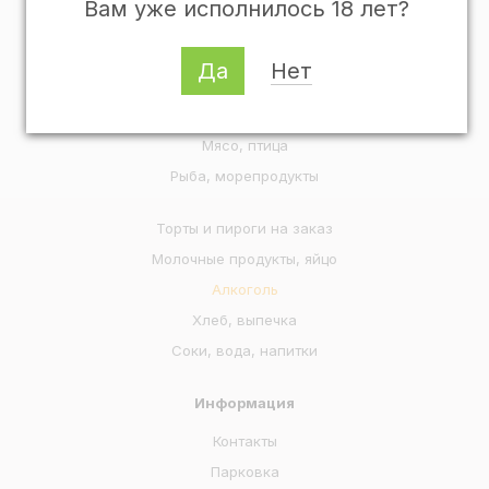
Вам уже исполнилось 18 лет?
Популярные категории
Готовая еда
Да
Нет
Овощи, фрукты, ягоды, зелень
Колбасы, мясные деликатесы
Мясо, птица
Рыба, морепродукты
Торты и пироги на заказ
Молочные продукты, яйцо
Алкоголь
Хлеб, выпечка
Соки, вода, напитки
Информация
Контакты
Парковка