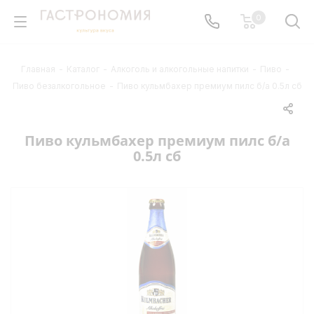
0
Главная
-
Каталог
-
Алкоголь и алкогольные напитки
-
Пиво
-
Пиво безалкогольное
-
Пиво кульмбахер премиум пилс б/а 0.5л сб
Пиво кульмбахер премиум пилс б/а
0.5л сб