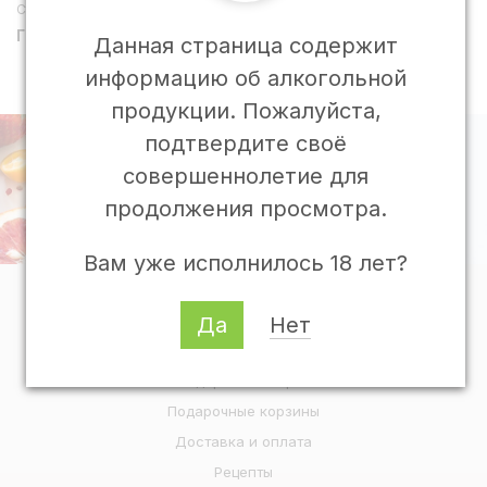
Страна
Производитель
ГЕРМАНИЯ
_Группа
Данная страница содержит
ПромИмпорт
информацию об алкогольной
ООО
продукции. Пожалуйста,
подтвердите своё
Остались вопросы?
совершеннолетие для
продолжения просмотра.
Напишите нам
Вам уже исполнилось 18 лет?
О Гастрономии
Да
Нет
Программа лояльности
Подарочные карты
Подарочные корзины
Доставка и оплата
Рецепты