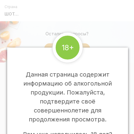
Страна
ШОТЛАНДИЯ
Остались вопросы?
18+
Напишите нам
Данная страница содержит
О Гастрономии
информацию об алкогольной
Программа лояльности
продукции. Пожалуйста,
Подарочные карты
подтвердите своё
Подарочные корзины
совершеннолетие для
Доставка и оплата
продолжения просмотра.
Рецепты