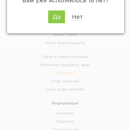
Вам уже исполнилось 18 лет?
Популярные категории
Готовая еда
Да
Нет
Овощи, фрукты, ягоды, зелень
Колбасы, мясные деликатесы
Мясо, птица
Рыба, морепродукты
Торты и пироги на заказ
Молочные продукты, яйцо
Алкоголь
Хлеб, выпечка
Соки, вода, напитки
Информация
Контакты
Парковка
Поставщикам