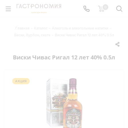
0
Главная
-
Каталог
-
Алкоголь и алкогольные напитки
-
Виски, бурбон, скотч
-
Виски Чивас Ригал 12 лет 40% 0.5л
Виски Чивас Ригал 12 лет 40% 0.5л
АКЦИЯ