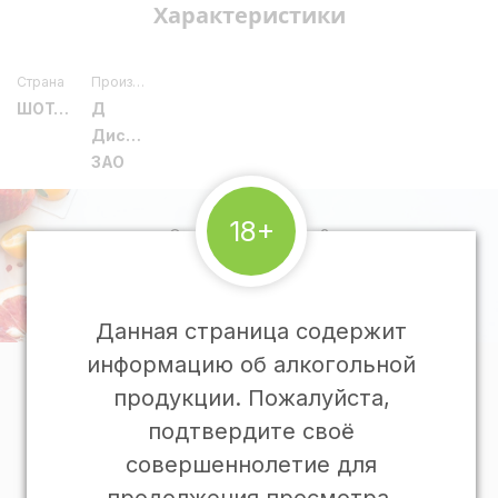
Характеристики
Страна
Производитель
ШОТЛАНДИЯ
Д
Дистрибьюшен
ЗАО
18+
Остались вопросы?
Напишите нам
Данная страница содержит
информацию об алкогольной
О Гастрономии
продукции. Пожалуйста,
подтвердите своё
Программа лояльности
совершеннолетие для
Подарочные карты
Подарочные корзины