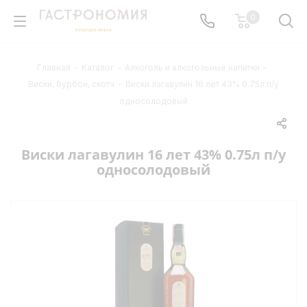
0
Главная
-
Каталог
-
Алкоголь и алкогольные напитки
-
Виски, бурбон, скотч
-
Виски лагавулин 16 лет 43% 0.75л п/у
односолодовый
Виски лагавулин 16 лет 43% 0.75л п/у
односолодовый