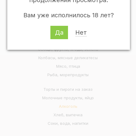
продолжения просмотра.
Доставка и оплата
Вам уже исполнилось 18 лет?
Рецепты
Популярные категории
Да
Нет
Готовая еда
Овощи, фрукты, ягоды, зелень
Колбасы, мясные деликатесы
Мясо, птица
Рыба, морепродукты
Торты и пироги на заказ
Молочные продукты, яйцо
Алкоголь
Хлеб, выпечка
Соки, вода, напитки