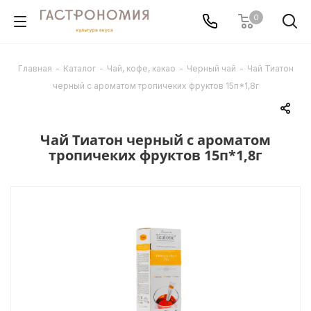
0
Главная
-
Каталог
-
Чай, кофе, какао
-
Черный чай
-
Чай Тиатон
черный с ароматом тропичеких фруктов 15п*1,8г
Чай Тиатон черный с ароматом
тропичеких фруктов 15п*1,8г