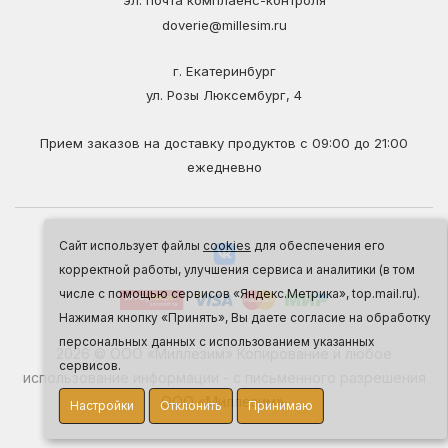
doverie@millesim.ru
г. Екатеринбург
ул. Розы Люксембург, 4
Прием заказов на доставку продуктов с 09:00 до 21:00
ежедневно
Сайт использует файлы
cookies
для обеспечения его
корректной работы, улучшения сервиса и аналитики (в том
числе с помощью сервисов «Яндекс.Метрика», top.mail.ru).
Нажимая кнопку «Принять», Вы даете согласие на обработку
персональных данных с использованием указанных
2026 © ООО «Миллезим» Копирование и любое
сервисов.
использование информации - с письменного разрешения
ООО «Миллезим».
Настройки
Отклонить
Принимаю