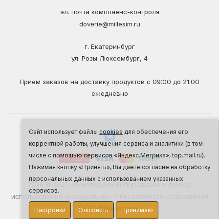
эл. почта комплаенс-контроля
doverie@millesim.ru
г. Екатеринбург
ул. Розы Люксембург, 4
Прием заказов на доставку продуктов с 09:00 до 21:00
ежедневно
Сайт использует файлы
cookies
для обеспечения его
корректной работы, улучшения сервиса и аналитики (в том
числе с помощью сервисов «Яндекс.Метрика», top.mail.ru).
Нажимая кнопку «Принять», Вы даете согласие на обработку
персональных данных с использованием указанных
2026 © ООО «Миллезим» Копирование и любое
сервисов.
использование информации - с письменного разрешения
ООО «Миллезим».
Настройки
Отклонить
Принимаю