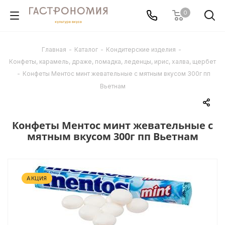
0
Главная
-
Каталог
-
Кондитерские изделия
-
Конфеты, карамель, драже, помадка, леденцы, ирис, халва, щербет
-
Конфеты Ментос минт жевательные с мятным вкусом 300г пп
Вьетнам
Конфеты Ментос минт жевательные с
мятным вкусом 300г пп Вьетнам
АКЦИЯ