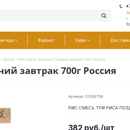
+
З
г
В
ая еда
Фуршет
Кафе
Доставк
-
Крупа
-
Рис смесь три риса Поздний завтрак 700г Россия
ний завтрак 700г Россия
Артикул:
23126758
РИС СМЕСЬ ТРИ РИСА ПОЗ
382
руб.
/шт