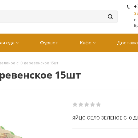
+
З
г
В
ая еда
Фуршет
Кафе
Доставк
 зеленое с-0 деревенское 15шт
еревенское 15шт
ЯЙЦО СЕЛО ЗЕЛЕНОЕ С-0 Д