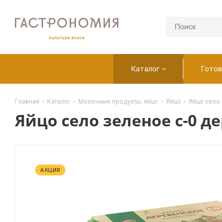
Каталог
Готов
Главная
-
Каталог
-
Молочные продукты, яйцо
-
Яйцо
-
Яйцо село
Яйцо село зеленое с-0 д
АКЦИЯ