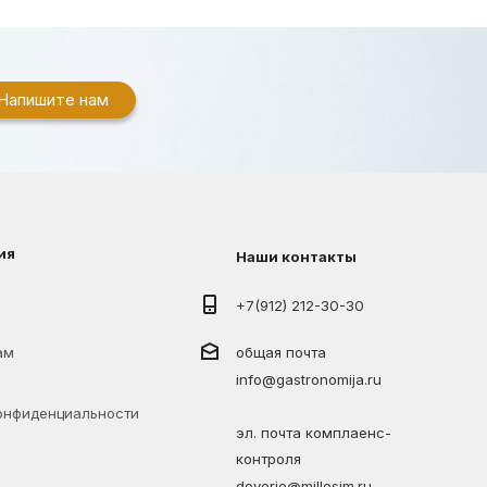
Напишите нам
ия
Наши контакты
+7(912) 212-30-30
ам
общая почта
info@gastronomija.ru
онфиденциальности
эл. почта комплаенс-
контроля
doverie@millesim.ru