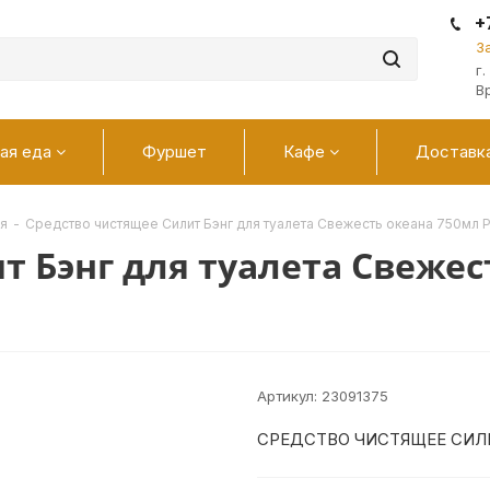
+
З
г
В
ая еда
Фуршет
Кафе
Доставк
я
-
Средство чистящее Силит Бэнг для туалета Свежесть океана 750мл 
т Бэнг для туалета Свежес
Артикул:
23091375
СРЕДСТВО ЧИСТЯЩЕЕ СИЛИ