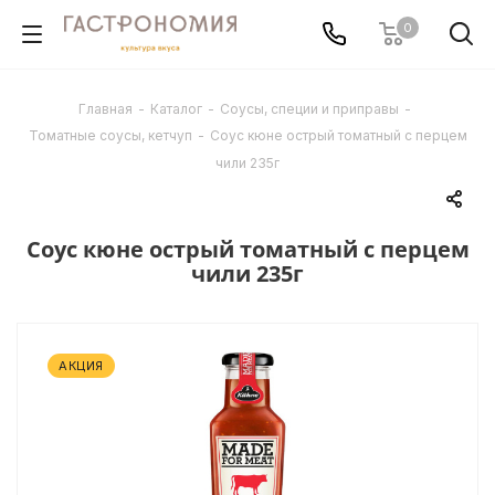
0
Главная
-
Каталог
-
Соусы, специи и приправы
-
Томатные соусы, кетчуп
-
Соус кюне острый томатный с перцем
чили 235г
Соус кюне острый томатный с перцем
чили 235г
АКЦИЯ