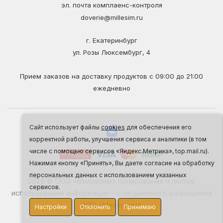
эл. почта комплаенс-контроля
doverie@millesim.ru
г. Екатеринбург
ул. Розы Люксембург, 4
Прием заказов на доставку продуктов с 09:00 до 21:00
ежедневно
Сайт использует файлы
cookies
для обеспечения его
корректной работы, улучшения сервиса и аналитики (в том
числе с помощью сервисов «Яндекс.Метрика», top.mail.ru).
Нажимая кнопку «Принять», Вы даете согласие на обработку
персональных данных с использованием указанных
2026 © ООО «Миллезим» Копирование и любое
сервисов.
использование информации - с письменного разрешения
ООО «Миллезим».
Настройки
Отклонить
Принимаю