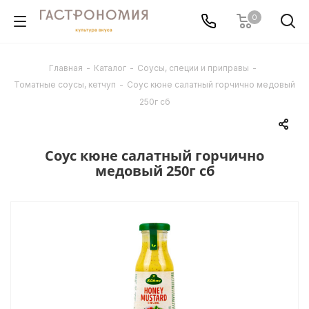
0
Главная
-
Каталог
-
Соусы, специи и приправы
-
Томатные соусы, кетчуп
-
Соус кюне салатный горчично медовый
250г сб
Соус кюне салатный горчично
медовый 250г сб