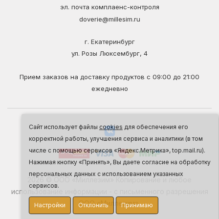
эл. почта комплаенс-контроля
doverie@millesim.ru
г. Екатеринбург
ул. Розы Люксембург, 4
Прием заказов на доставку продуктов с 09:00 до 21:00
ежедневно
Сайт использует файлы
cookies
для обеспечения его
корректной работы, улучшения сервиса и аналитики (в том
числе с помощью сервисов «Яндекс.Метрика», top.mail.ru).
Нажимая кнопку «Принять», Вы даете согласие на обработку
персональных данных с использованием указанных
2026 © ООО «Миллезим» Копирование и любое
сервисов.
использование информации - с письменного разрешения
ООО «Миллезим».
Настройки
Отклонить
Принимаю