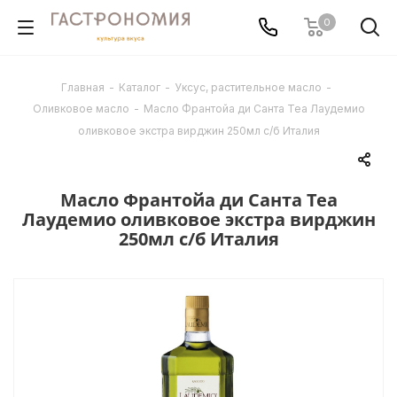
0
Главная
-
Каталог
-
Уксус, растительное масло
-
Оливковое масло
-
Масло Франтойа ди Санта Теа Лаудемио
оливковое экстра вирджин 250мл с/б Италия
Масло Франтойа ди Санта Теа
Лаудемио оливковое экстра вирджин
250мл с/б Италия