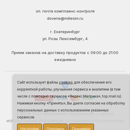
эл. почта комплаенс-контроля
doverie@millesim.ru
г. Екатеринбург
ул. Розы Люксембург, 4
Прием заказов на доставку продуктов с 09:00 до 21:00
ежедневно
Сайт использует файлы
cookies
для обеспечения его
корректной работы, улучшения сервиса и аналитики (в том
числе с помощью сервисов «Яндекс.Метрика», top.mail.ru).
Нажимая кнопку «Принять», Вы даете согласие на обработку
персональных данных с использованием указанных
2026 © ООО «Миллезим» Копирование и любое
сервисов.
использование информации - с письменного разрешения
ООО «Миллезим».
Настройки
Отклонить
Принимаю