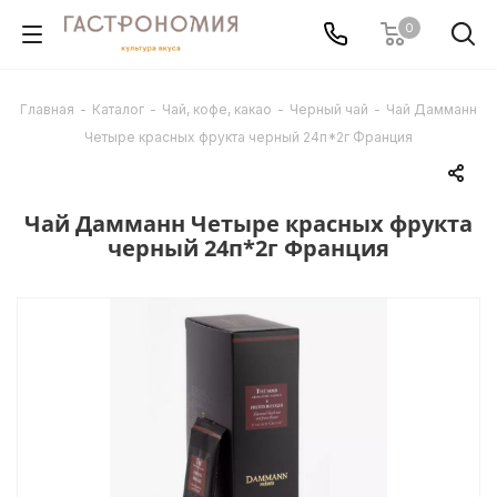
0
Главная
-
Каталог
-
Чай, кофе, какао
-
Черный чай
-
Чай Дамманн
Четыре красных фрукта черный 24п*2г Франция
Чай Дамманн Четыре красных фрукта
черный 24п*2г Франция