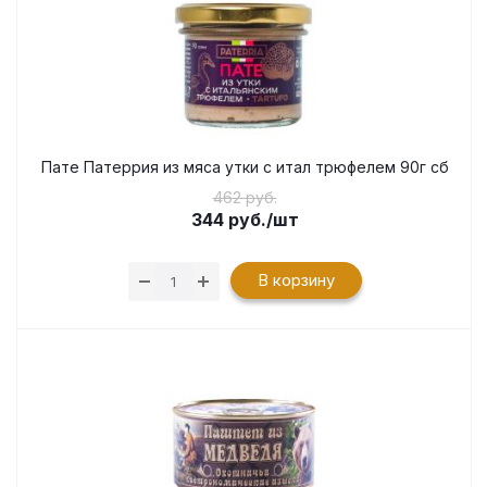
Пате Патеррия из мяса утки с итал трюфелем 90г сб
462 руб.
344
руб.
/шт
В корзину