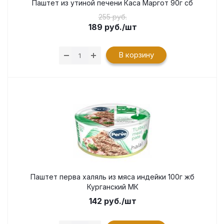
Паштет из утиной печени Каса Маргот 90г сб
255 руб.
189
руб.
/шт
В корзину
Паштет перва халяль из мяса индейки 100г жб
Курганский МК
142
руб.
/шт