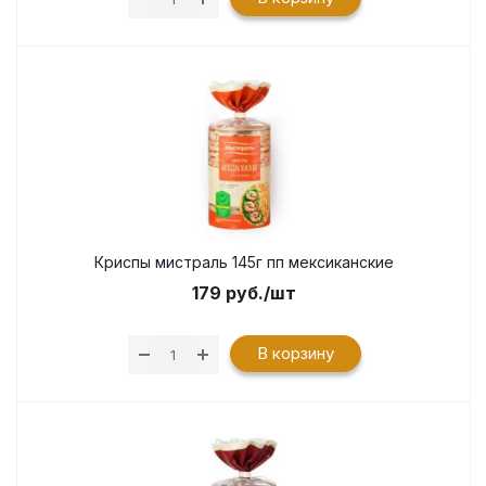
Криспы мистраль 145г пп мексиканские
179
руб.
/шт
В корзину