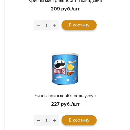
Криспы мистраль 100г пп канадские
209
руб.
/шт
В корзину
Чипсы принглс 40г соль уксус
227
руб.
/шт
В корзину