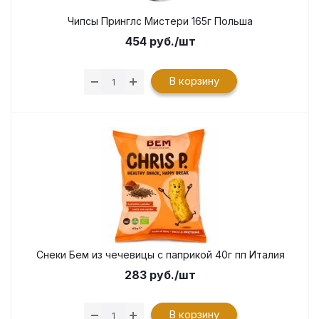
Чипсы Принглс Мистери 165г Польша
454
руб.
/шт
В корзину
Снеки Бем из чечевицы с паприкой 40г пп Италия
283
руб.
/шт
В корзину