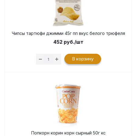
Чипсы тартюфи джимми 45г пп вкус белого трюфеля
452
руб.
/шт
В корзину
Попкорн корин корн сырный 50г кс