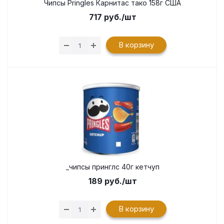
Чипсы Pringles Карнитас тако 158г США
717
руб.
/шт
В корзину
_чипсы принглс 40г кетчуп
189
руб.
/шт
В корзину