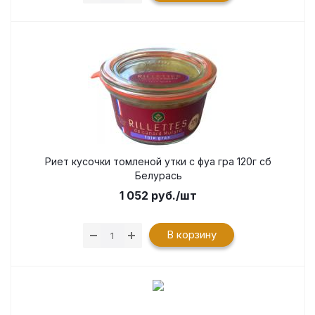
Риет кусочки томленой утки с фуа гра 120г сб
Белурась
1 052
руб.
/шт
В корзину