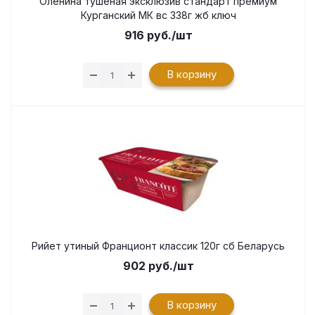
Оленина тушеная эксклюзив стандарт премиум
Курганский МК вс 338г жб ключ
916
руб.
/шт
В корзину
Рийет утиный Франционт классик 120г сб Беларусь
902
руб.
/шт
В корзину