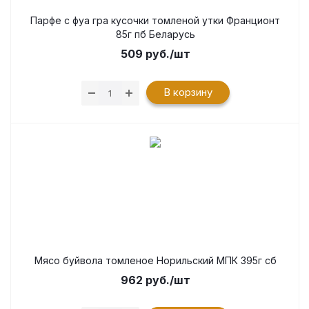
Парфе с фуа гра кусочки томленой утки Франционт
85г пб Беларусь
509
руб.
/шт
В корзину
Мясо буйвола томленое Норильский МПК 395г сб
962
руб.
/шт