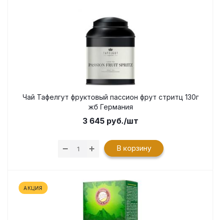
Чай Тафелгут фруктовый пассион фрут стритц 130г
жб Германия
3 645
руб.
/шт
В корзину
АКЦИЯ