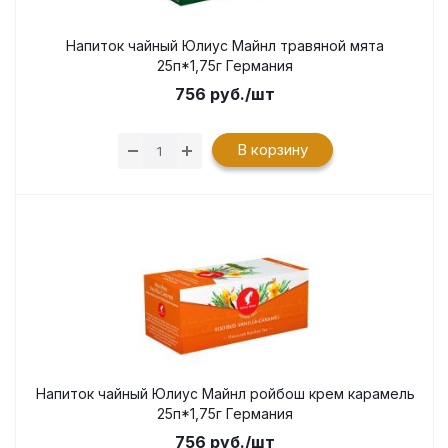
Напиток чайный Юлиус Майнл травяной мята
25п*1,75г Германия
756
руб.
/шт
В корзину
Напиток чайный Юлиус Майнл ройбош крем карамель
25п*1,75г Германия
756
руб.
/шт