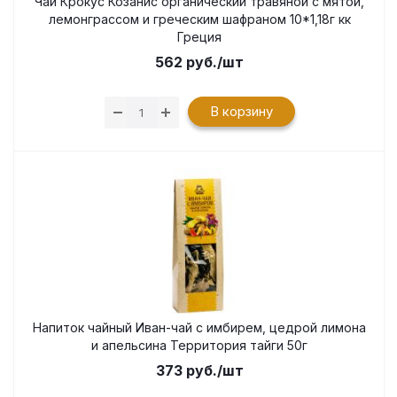
Чай Крокус Козанис органический травяной с мятой,
лемонграссом и греческим шафраном 10*1,18г кк
Греция
562
руб.
/шт
В корзину
Напиток чайный Иван-чай с имбирем, цедрой лимона
и апельсина Территория тайги 50г
373
руб.
/шт