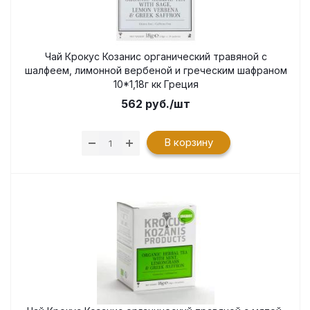
Чай Крокус Козанис органический травяной с
шалфеем, лимонной вербеной и греческим шафраном
10*1,18г кк Греция
562
руб.
/шт
В корзину