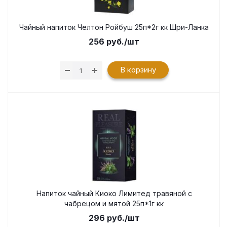
Чайный напиток Челтон Ройбуш 25п*2г кк Шри-Ланка
256
руб.
/шт
В корзину
Напиток чайный Киоко Лимитед травяной с
чабрецом и мятой 25п*1г кк
296
руб.
/шт