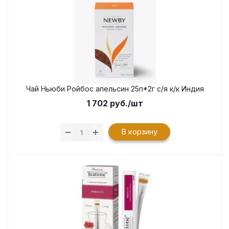
Чай Ньюби Ройбос апельсин 25п*2г с/я к/к Индия
1 702
руб.
/шт
В корзину