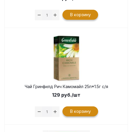
В корзину
Чай Гринфилд Рич Камомайл 25п*1.5г с/я
129
руб.
/шт
В корзину