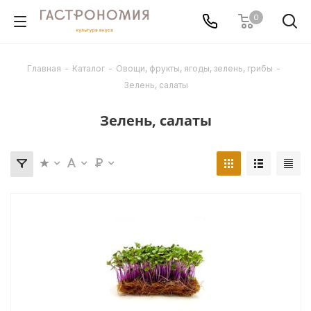
0
Главная
-
Каталог
-
Овощи, фрукты, ягоды, зелень, грибы
-
Зелень, салаты
Зелень, салаты