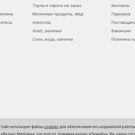
Торты и пироги на заказ
Контакты
 зелень
Молочные продукты, яйцо
Парковка
катесы
Алкоголь
Поставщик
Хлеб, выпечка
Вакансии
Соки, вода, напитки
Политика к
Сайт использует файлы
cookies
для обеспечения его корректной работы,
«Яндекс.Метрика», top.mail.ru). Нажимая кнопку «Принять», Вы даете с