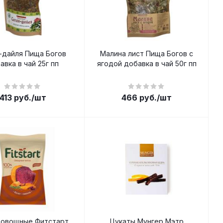
-дайля Пища Богов
Малина лист Пища Богов с
авка в чай 25г пп
ягодой добавка в чай 50г пп
413
руб.
/шт
466
руб.
/шт
 овощные Фитстарт
Цукаты Мунгер Мэтр