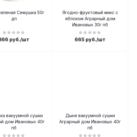
вяленая Семушка 50г
Ягодно-фруктовый микс с
дп
яблоком Аграрный дом
Ивановых 30г пб
366
руб.
/шт
665
руб.
/шт
ка вакуумной сушки
Дыня вакуумной сушки
ый дом Ивановых 40г
Аграрный дом Ивановых 40г
пб
пб