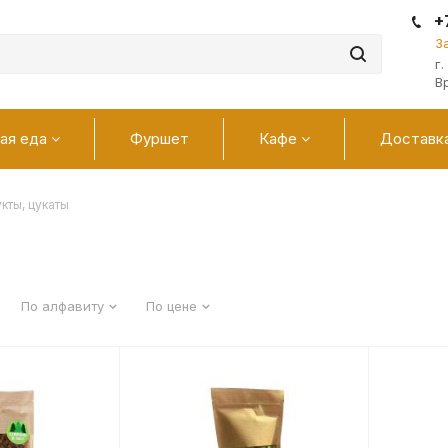
+
З
г
В
ая еда
Фуршет
Кафе
Доставк
кты, цукаты
По алфавиту
По цене