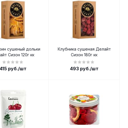
ин сушеный дольки
Клубника сушеная Делайт
айт Сизон 120г кк
Сизон 180г кк
415
руб.
/шт
493
руб.
/шт