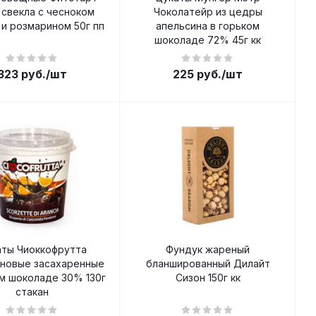
 свекла с чесноком
Чоколатейр из цедры
и розмарином 50г пп
апельсина в горьком
шоколаде 72% 45г кк
323
руб.
/шт
225
руб.
/шт
аты Чиоккофрутта
Фундук жареный
иновые засахаренные
бланшированный Дилайт
м шоколаде 30% 130г
Сизон 150г кк
стакан