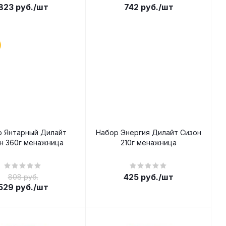
823
руб.
/шт
742
руб.
/шт
р Янтарный Дилайт
Набор Энергия Дилайт Сизон
н 360г менажница
210г менажница
425
руб.
/шт
808 руб.
529
руб.
/шт