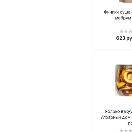
Финики суше
мабрум 
623
ру
Яблоко ваку
Аграрный дом 
п