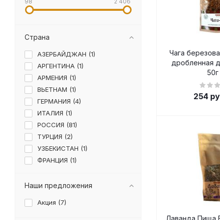
98
2 406
Страна
Чага березова
АЗЕРБАЙДЖАН (
1
)
дробленная д
АРГЕНТИНА (
1
)
50г
АРМЕНИЯ (
1
)
ВЬЕТНАМ (
1
)
254
ру
ГЕРМАНИЯ (
4
)
ИТАЛИЯ (
1
)
РОССИЯ (
81
)
ТУРЦИЯ (
2
)
УЗБЕКИСТАН (
1
)
ФРАНЦИЯ (
1
)
ЭКВАДОР (
1
)
ИЗРАИЛЬ (
3
)
Наши предложения
Акция (
7
)
Лаванда Пища 