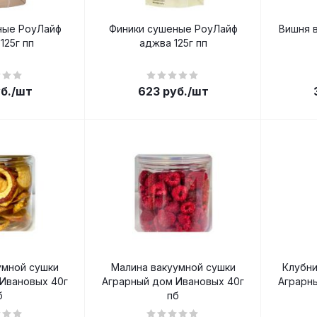
ные РоуЛайф
Финики сушеные РоуЛайф
Вишня 
125г пп
аджва 125г пп
б.
/шт
623
руб.
/шт
умной сушки
Малина вакуумной сушки
Клубни
Ивановых 40г
Аграрный дом Ивановых 40г
Аграрн
б
пб