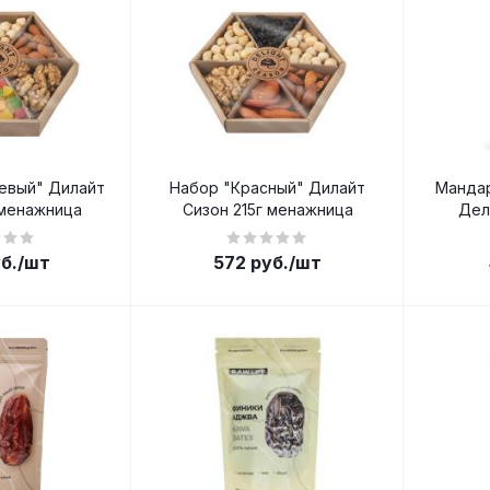
евый" Дилайт
Набор "Красный" Дилайт
Мандар
 менажница
Сизон 215г менажница
Дел
б.
/шт
572
руб.
/шт