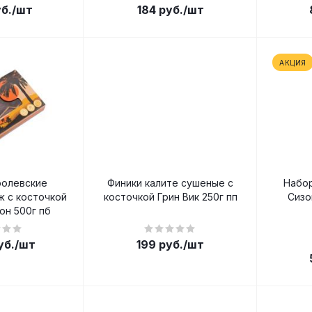
б.
/шт
184
руб.
/шт
АКЦИЯ
ролевские
Финики калите сушеные с
Набо
 с косточкой
косточкой Грин Вик 250г пп
Сизо
он 500г пб
уб.
/шт
199
руб.
/шт