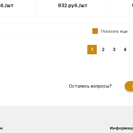
б.
/шт
932
руб.
/шт
Показать еще
1
2
3
4
Остались вопросы?
ии
Информац