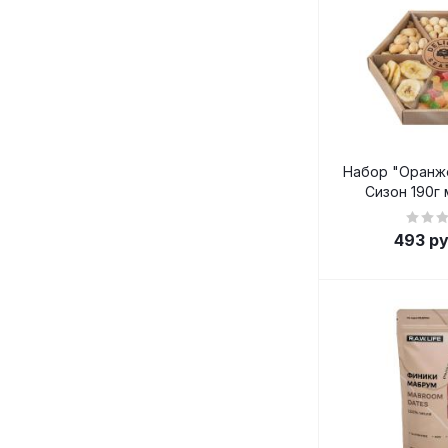
Набор "Оранж
Сизон 190г
493
ру