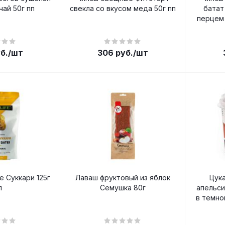
чай 50г пп
свекла со вкусом меда 50г пп
батат
перцем 
б.
/шт
306
руб.
/шт
 Суккари 125г
Лаваш фруктовый из яблок
Цук
п
Семушка 80г
апельс
в темно