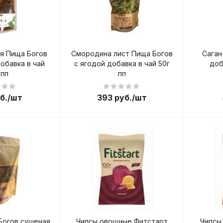
я Пища Богов
Смородина лист Пища Богов
Саган
обавка в чай
с ягодой добавка в чай 50г
доб
 пп
пп
б.
/шт
393
руб.
/шт
Богов сушеная
Чипсы овощные Фитстарт
Чипсы