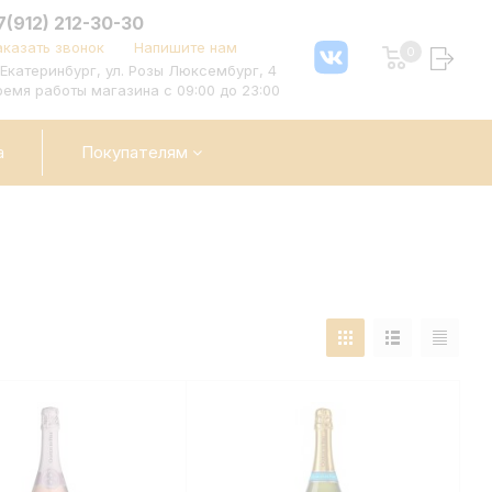
7(912) 212-30-30
аказать звонок
Напишите нам
0
. Екатеринбург, ул. Розы Люксембург, 4
ремя работы магазина с 09:00 до 23:00
а
Покупателям