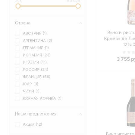
295
60 900
Страна
Вино игрист
АВСТРИЯ (
1
)
Креман де Ли
АРГЕНТИНА (
2
)
12% 0
ГЕРМАНИЯ (
1
)
ИСПАНИЯ (
23
)
3 755
р
ИТАЛИЯ (
41
)
РОССИЯ (
24
)
ФРАНЦИЯ (
56
)
ЮАР (
3
)
ЧИЛИ (
1
)
ЮЖНАЯ АФРИКА (
1
)
ПОРТУГАЛИЯ (
1
)
КРАСНОДАРСКИЙ КРАЙ (
1
)
Наши предложения
Акция (
12
)
Вино игристо