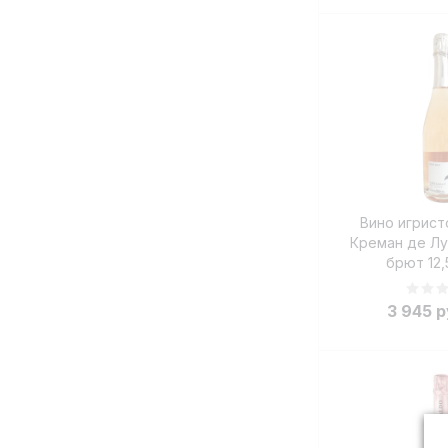
Вино игрист
Креман де Лу
брют 12,
3 945
р