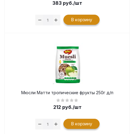
383
руб.
/шт
В корзину
Мюсли Матти тропические фрукты 250г д/п
212
руб.
/шт
В корзину