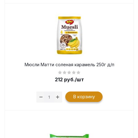
Мюсли Матти соленая карамель 250г д/п
212
руб.
/шт
В корзину