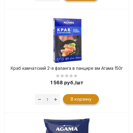
Краб камчатский 2-я фаланга в панцире вм Агама 150г
1 568
руб.
/шт
В корзину