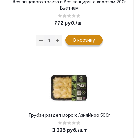
без пищевого тракта и без панциря, с хвостом 200г
Вьетнам
772
руб.
/шт
В корзину
Трубач раздел морож АзияИнфо 500г
3 325
руб.
/шт