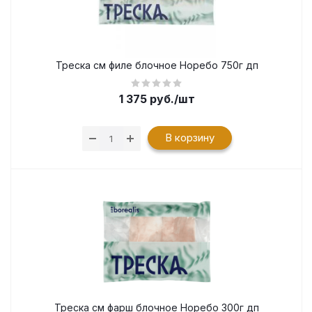
Треска см филе блочное Норебо 750г дп
1 375
руб.
/шт
В корзину
Треска см фарш блочное Норебо 300г дп