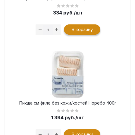
334
руб.
/шт
В корзину
Пикша см филе без кожи/костей Норебо 400г
1 394
руб.
/шт
В корзину