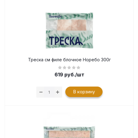
Треска см филе блочное Норебо 300г
619
руб.
/шт
В корзину