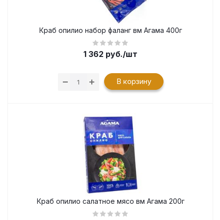
Краб опилио набор фаланг вм Агама 400г
1 362
руб.
/шт
В корзину
Краб опилио салатное мясо вм Агама 200г