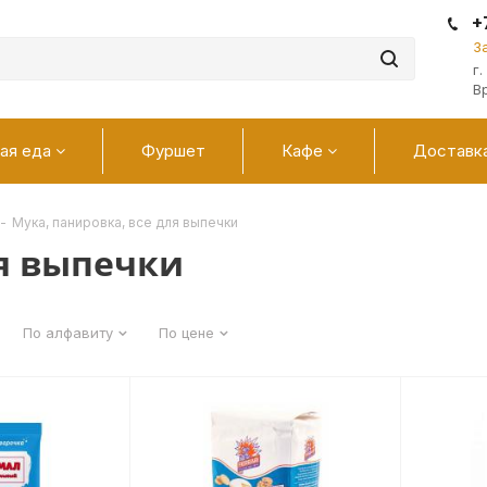
+
З
г
В
ая еда
Фуршет
Кафе
Доставк
-
Мука, панировка, все для выпечки
ля выпечки
По алфавиту
По цене