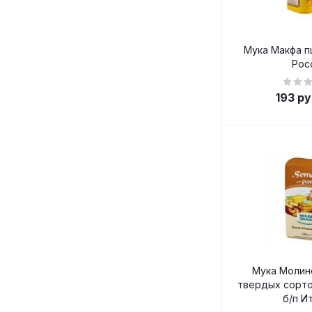
Мука Макфа п
Рос
193
ру
Мука Молино
твердых сорто
б/п И