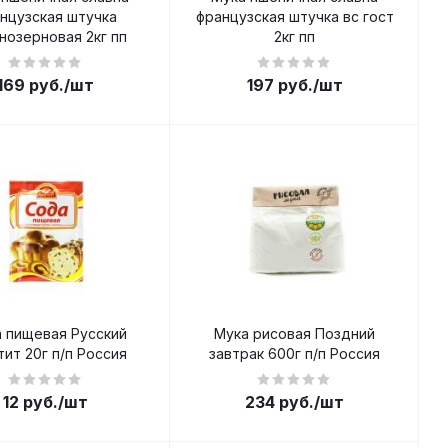
нцузская штучка
французская штучка вс гост
нозерновая 2кг пп
2кг пп
169
руб.
/шт
197
руб.
/шт
 пищевая Русский
Мука рисовая Поздний
тит 20г п/п Россия
завтрак 600г п/п Россия
12
руб.
/шт
234
руб.
/шт