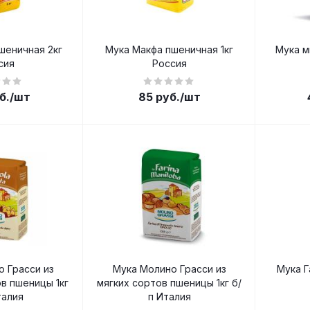
шеничная 2кг
Мука Макфа пшеничная 1кг
Мука м
сия
Россия
б.
/шт
85
руб.
/шт
 Грасси из
Мука Молино Грасси из
Мука Г
в пшеницы 1кг
мягких сортов пшеницы 1кг б/
талия
п Италия