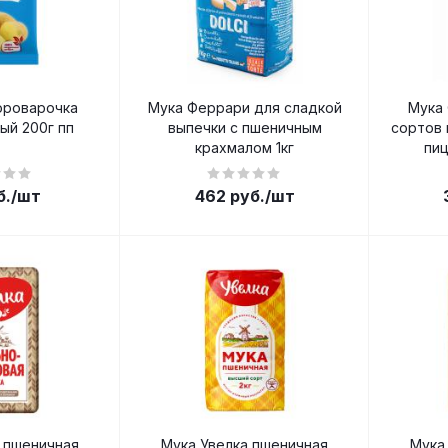
ороварочка
Мука Феррари для сладкой
Мука 
ый 200г пп
выпечки с пшеничным
сортов 
крахмалом 1кг
пиц
б.
/шт
462
руб.
/шт
 пшеничная
Мука Увелка пшеничная
Мука