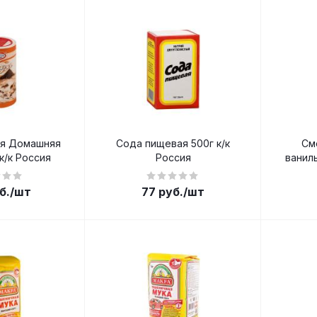
я Домашняя
Сода пищевая 500г к/к
См
к/к Россия
Россия
ванил
б.
/шт
77
руб.
/шт