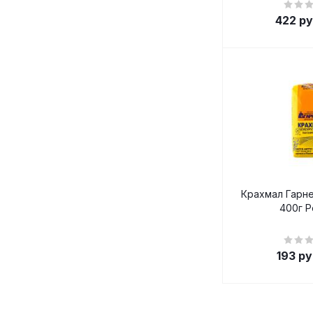
422
ру
Крахмал Гарне
400г Р
193
ру