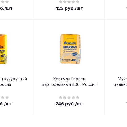
б.
/шт
422
руб.
/шт
ц кукурузный
Крахмал Гарнец
Мук
оссия
картофельный 400г Россия
цельн
б.
/шт
246
руб.
/шт