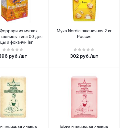
Феррари из мягких
Мука Nordic пшеничная 2 кг
пшеницы типа 00 для
Россия
цы и фокаччи 1кг
396
руб.
/шт
302
руб.
/шт
 пшеничная славна
Мука пшеничная славна