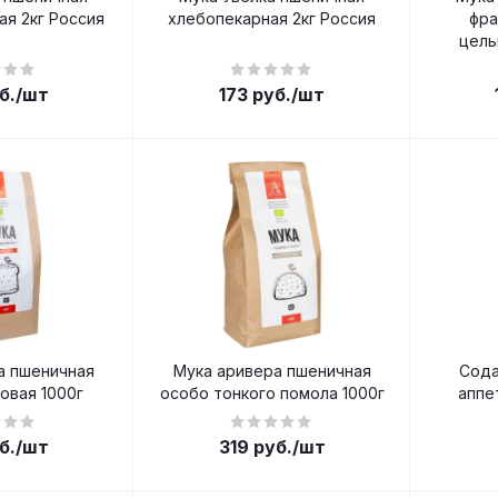
я 2кг Россия
хлебопекарная 2кг Россия
фра
цель
б.
/шт
173
руб.
/шт
а пшеничная
Мука аривера пшеничная
Сода
овая 1000г
особо тонкого помола 1000г
аппе
б.
/шт
319
руб.
/шт