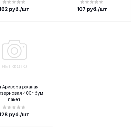
162
руб.
/шт
107
руб.
/шт
а Аривера ржаная
озерновая 400г бум
пакет
128
руб.
/шт