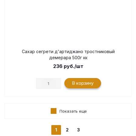
Сахар сегрети д'артиджано тростниковый
демерара 500г кк
236
руб.
/шт
В корзину
Показать еще
1
2
3