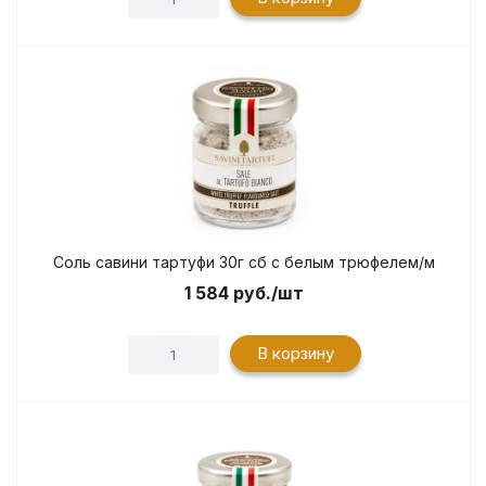
Соль савини тартуфи 30г сб с белым трюфелем/м
1 584
руб.
/шт
В корзину