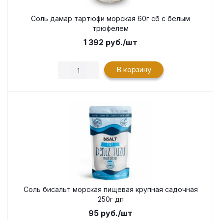
Соль дамар тартюфи морская 60г сб с белым
трюфелем
1 392
руб.
/шт
В корзину
Соль бисальт морская пищевая крупная садочная
250г дп
95
руб.
/шт