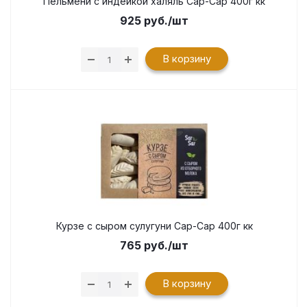
Пельмени с индейкой халяль Сар-Сар 400г кк
925
руб.
/шт
В корзину
Курзе с сыром сулугуни Сар-Сар 400г кк
765
руб.
/шт
В корзину