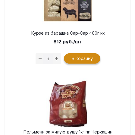
Курзе из барашка Сар-Сар 400г кк
812
руб.
/шт
В корзину
Пельмени за милую душу 1кг пп Черкашин