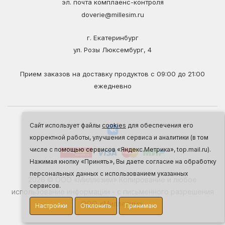
эл. почта комплаенс-контроля
doverie@millesim.ru
г. Екатеринбург
ул. Розы Люксембург, 4
Прием заказов на доставку продуктов с 09:00 до 21:00
ежедневно
Сайт использует файлы
cookies
для обеспечения его
корректной работы, улучшения сервиса и аналитики (в том
числе с помощью сервисов «Яндекс.Метрика», top.mail.ru).
Нажимая кнопку «Принять», Вы даете согласие на обработку
персональных данных с использованием указанных
2026 © ООО «Миллезим» Копирование и любое
сервисов.
использование информации - с письменного разрешения
ООО «Миллезим».
Настройки
Отклонить
Принимаю