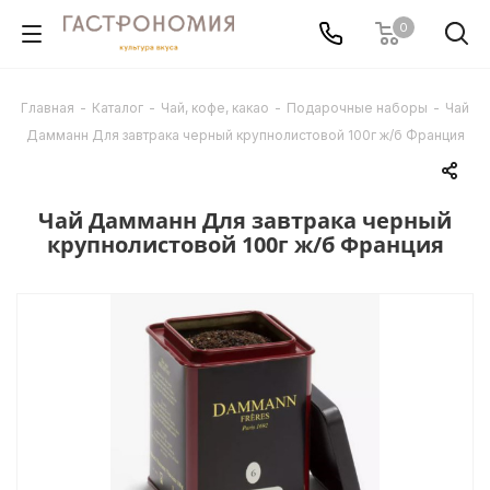
0
Главная
-
Каталог
-
Чай, кофе, какао
-
Подарочные наборы
-
Чай
Дамманн Для завтрака черный крупнолистовой 100г ж/б Франция
Чай Дамманн Для завтрака черный
крупнолистовой 100г ж/б Франция