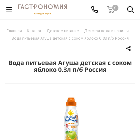
0
Главная
-
Каталог
-
Детское питание
-
Детская вода и напитки
-
Вода питьевая Агуша детская с соком яблоко 0.3л п/б Россия
Вода питьевая Агуша детская с соком
яблоко 0.3л п/б Россия