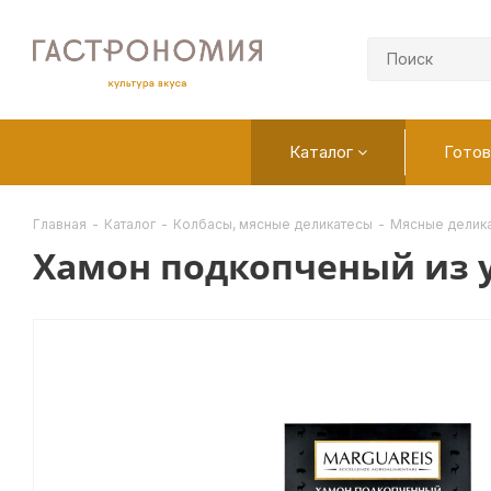
Каталог
Готов
Главная
-
Каталог
-
Колбасы, мясные деликатесы
-
Мясные делик
Хамон подкопченый из у