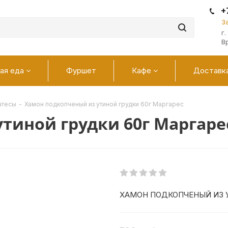
+
З
г
В
ая еда
Фуршет
Кафе
Доставк
атесы
-
Хамон подкопченый из утиной грудки 60г Маргарес
тиной грудки 60г Маргаре
ХАМОН ПОДКОПЧЕНЫЙ ИЗ У