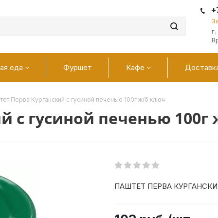
+
З
г
В
ая еда
Фуршет
Кафе
Доставк
тет Перва Курганский с гусиной печенью 100г ж/б ключ
й с гусиной печенью 100г 
ПАШТЕТ ПЕРВА КУРГАНСКИ