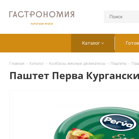
Каталог
Готов
Главная
-
Каталог
-
Колбасы, мясные деликатесы
-
Паштеты
-
Паш
Паштет Перва Кургански