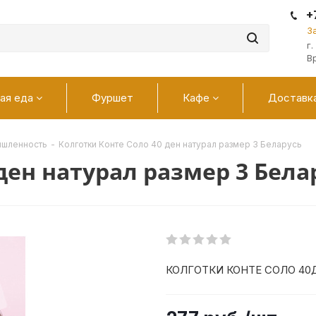
+
З
г
В
ая еда
Фуршет
Кафе
Доставк
ышленность
-
Колготки Конте Соло 40 ден натурал размер 3 Беларусь
ден натурал размер 3 Бела
КОЛГОТКИ КОНТЕ СОЛО 40