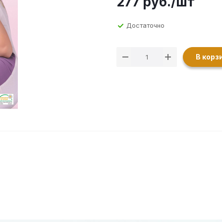
277
руб.
/шт
Достаточно
В корз