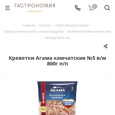
0
Главная
-
Каталог
-
Рыба, морепродукты
-
Замороженная рыба и морепродукты
-
Креветки Агама камчатские
№5 в/м 800г п/п
Креветки Агама камчатские №5 в/м
800г п/п