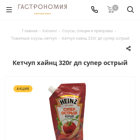
0
Главная
-
Каталог
-
Соусы, специи и приправы
-
Томатные соусы, кетчуп
-
Кетчуп хайнц 320г дп супер острый
Кетчуп хайнц 320г дп супер острый
АКЦИЯ