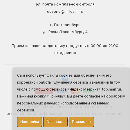
эл. почта комплаенс-контроля
doverie@millesim.ru
г. Екатеринбург
ул. Розы Люксембург, 4
Прием заказов на доставку продуктов с 09:00 до 21:00
ежедневно
Сайт использует файлы
cookies
для обеспечения его
корректной работы, улучшения сервиса и аналитики (в том
числе с помощью сервисов «Яндекс.Метрика», top.mail.ru).
Нажимая кнопку «Принять», Вы даете согласие на обработку
персональных данных с использованием указанных
2026 © ООО «Миллезим» Копирование и любое
сервисов.
использование информации - с письменного разрешения
ООО «Миллезим».
Настройки
Отклонить
Принимаю