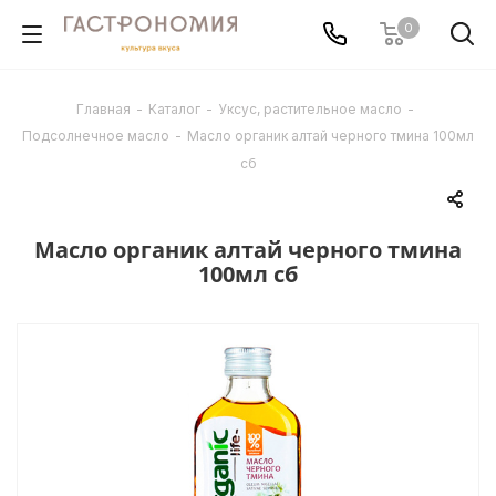
0
Главная
-
Каталог
-
Уксус, растительное масло
-
Подсолнечное масло
-
Масло органик алтай черного тмина 100мл
сб
Масло органик алтай черного тмина
100мл сб