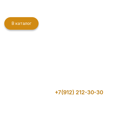
В каталог
Оформить заказ фуршетного меню с
доставкой можно во время визита в
"Гастрономию" или по
телефону:
+7(912) 212-30-30