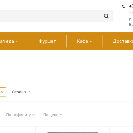
+
З
г
В
ая еда
Фуршет
Кафе
Доставк
Страна
По алфавиту
По цене