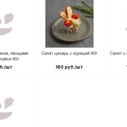
нком, овощами
Салат цезарь с курицей 60г
Салат с
пайси 60г
б.
/шт
180
руб.
/шт