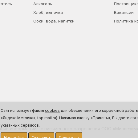
катесы
Алкоголь
Поставщик
Хлеб, выпечка
Вакансии
Соки, вода, напитки
Политика к
Сайт использует файлы
cookies
для обеспечения его корректной работы,
«Яндекс.Метрика», top.mail.ru). Нажимая кнопку «Принять», Вы даете с
указанных сервисов.
ние информации - с письменного разрешения ООО «Миллезим»
Настройки
Отклонить
Принимаю