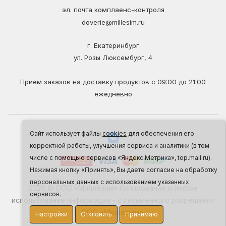
эл. почта комплаенс-контроля
doverie@millesim.ru
г. Екатеринбург
ул. Розы Люксембург, 4
Прием заказов на доставку продуктов с 09:00 до 21:00
ежедневно
Сайт использует файлы
cookies
для обеспечения его
корректной работы, улучшения сервиса и аналитики (в том
числе с помощью сервисов «Яндекс.Метрика», top.mail.ru).
Нажимая кнопку «Принять», Вы даете согласие на обработку
персональных данных с использованием указанных
2026 © ООО «Миллезим» Копирование и любое
сервисов.
использование информации - с письменного разрешения
ООО «Миллезим».
Настройки
Отклонить
Принимаю