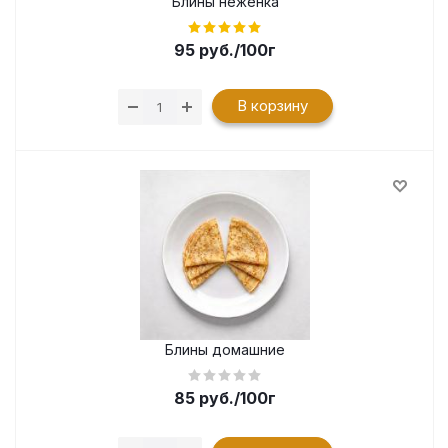
Блины неженка
95
руб.
/100г
В корзину
Блины домашние
85
руб.
/100г