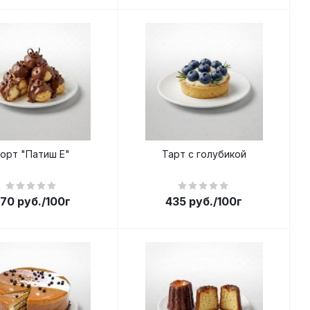
орт "Патиш Е"
Тарт с голубикой
70
руб.
/100г
435
руб.
/100г