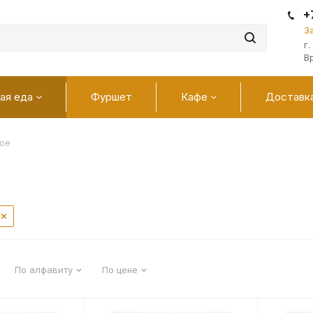
+
З
г
В
ая еда
Фуршет
Кафе
Доставк
ное
По алфавиту
По цене