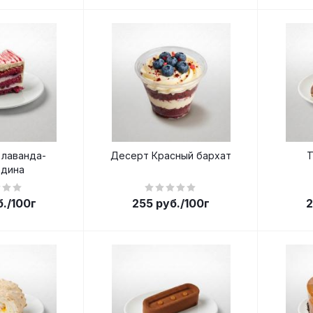
лаванда-
Десерт Красный бархат
Т
дина
б.
/100г
255
руб.
/100г
2