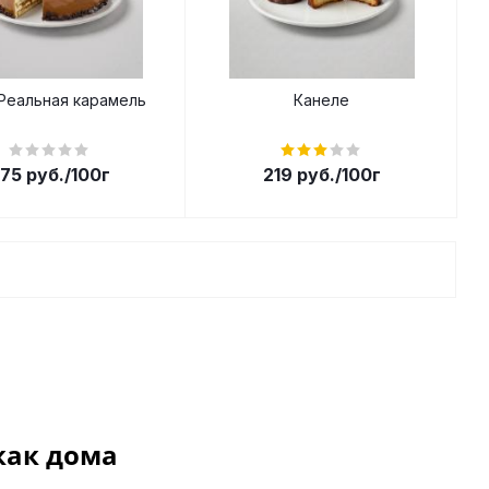
Реальная карамель
Канеле
75
руб.
/100г
219
руб.
/100г
как дома