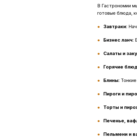
В Гастрономии м
готовые блюда, к
Завтраки
: На
Бизнес ланч
:
Салаты и зак
Горячие блю
Блины
: Тонки
Пироги и пир
Торты и пир
Печенье, ваф
Пельмени и в