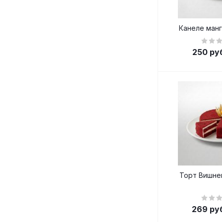
Канеле манг
250
руб
Торт Вишне
269
ру