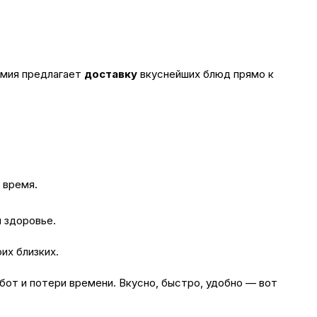
омия предлагает
доставку
вкуснейших блюд прямо к
 время.
м здоровье.
их близких.
от и потери времени. Вкусно, быстро, удобно — вот