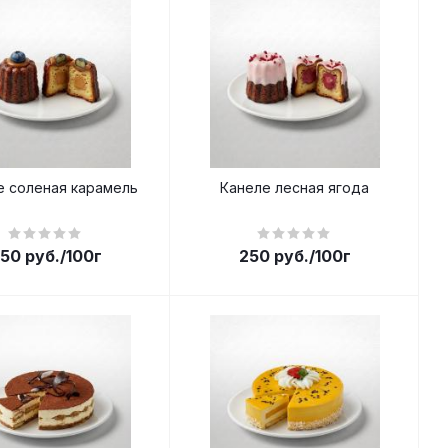
е соленая карамель
Канеле лесная ягода
50
руб.
/100г
250
руб.
/100г