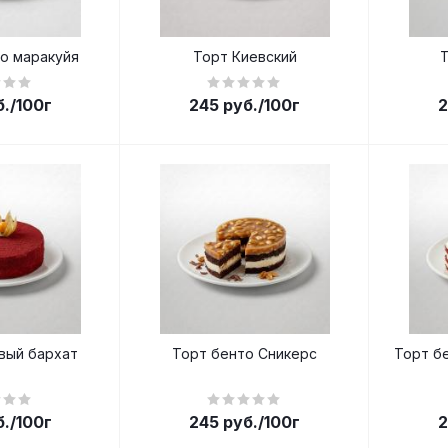
о маракуйя
Торт Киевский
.
/100г
245
руб.
/100г
2
вый бархат
Торт бенто Сникерс
Торт б
б.
/100г
245
руб.
/100г
2