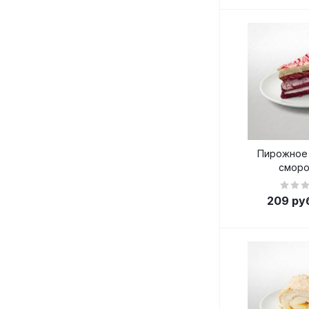
Пирожное 
сморо
209
ру