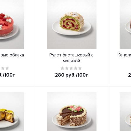
вые облака
Рулет фисташковый с
Канел
малиной
.
/100г
280
руб.
/100г
2