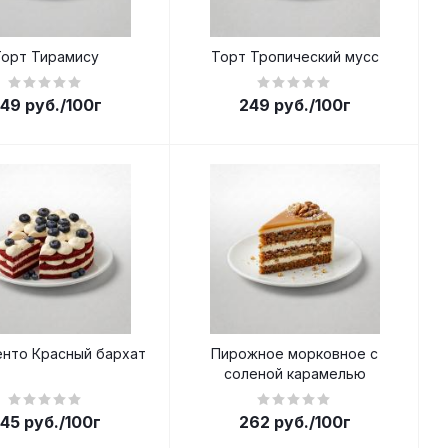
Торт Тирамису
Торт Тропический мусс
49
руб.
/100г
249
руб.
/100г
енто Красный бархат
Пирожное морковное с
соленой карамелью
45
руб.
/100г
262
руб.
/100г