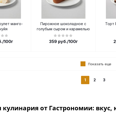
улет манго-
Пирожное шоколадное с
Торт 
куйя
голубым сыром и карамелью
.
/100г
359
руб.
/100г
2
Показать еще
1
2
3
кулинария от Гастрономии: вкус, 