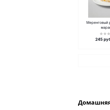
Меренговый р
мара
245
руб
Домашняя 