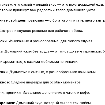
ы знаем, что самый манящий вкус — это вкус домашней еды
оторые принесут вам радость и тепло домашнего уюта
чните свой день правильно — с богатого и питательного завтр
 Быстрое и вкусное решение для рабочего обеда.
уски
: Изысканные и разнообразные, для любого случая
да
: Домашний ужин без труда — от мяса до вегетарианских 
е и ароматные, с вашими любимыми начинками.
ожки
: Душистые и сытные, с разнообразными начинками.
ожное
: Сладкие шедевры для особых моментов.
ли, пряники
: Идеальное дополнение к чаю или кофе.
ареники
: Домашний вкус, который мы все так любим.