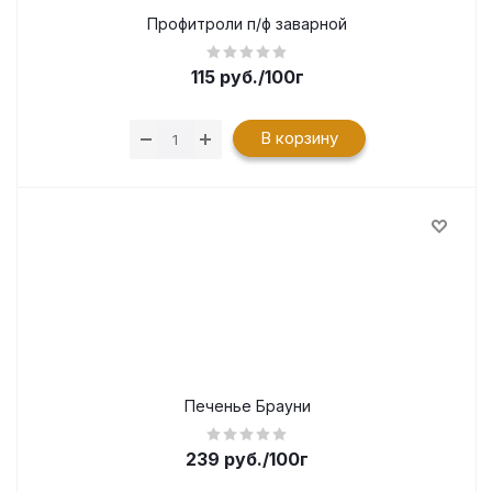
Профитроли п/ф заварной
115
руб.
/100г
В корзину
Печенье Брауни
239
руб.
/100г