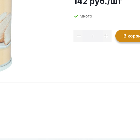
142
руб.
/шт
Много
В корз