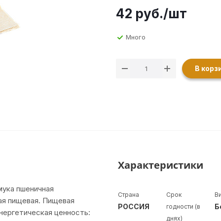
42
руб.
/шт
Много
В корз
Характеристики
мука пшеничная
Страна
Срок
Ви
ная пищевая. Пищевая
РОССИЯ
годности (в
. Энергетическая ценность:
днях)