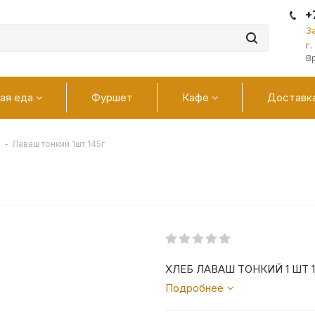
+
З
г
В
ая еда
Фуршет
Кафе
Доставк
б
-
Лаваш тонкий 1шт 145г
ХЛЕБ ЛАВАШ ТОНКИЙ 1 ШТ 
Подробнее