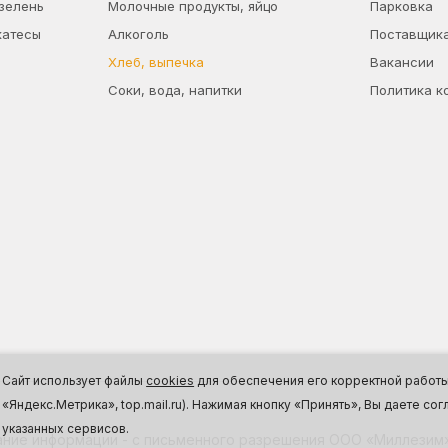
 зелень
Молочные продукты, яйцо
Парковка
катесы
Алкоголь
Поставщик
Хлеб, выпечка
Вакансии
Соки, вода, напитки
Политика к
Сайт использует файлы
cookies
для обеспечения его корректной работы,
«Яндекс.Метрика», top.mail.ru). Нажимая кнопку «Принять», Вы даете с
указанных сервисов.
ние информации - с письменного разрешения ООО «Миллезим»