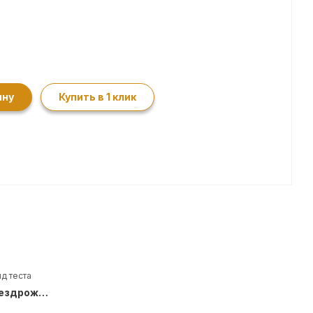
ину
Купить в 1 клик
д теста
Бездрожжевой