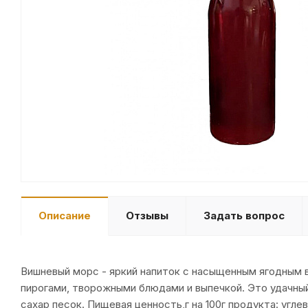
Описание
Отзывы
Задать вопрос
Вишневый морс - яркий напиток с насыщенным ягодным в
пирогами, творожными блюдами и выпечкой. Это удачный 
сахар песок. Пищевая ценность,г на 100г продукта: угле