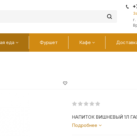
+
З
г
В
ая еда
Фуршет
Кафе
Доставк
НАПИТОК ВИШНЕВЫЙ 1Л Г
Подробнее