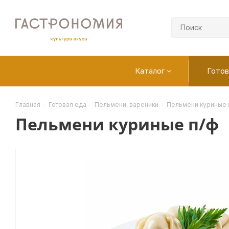
Каталог
Готов
Главная
-
Готовая еда
-
Пельмени, вареники
-
Пельмени куриные 
Пельмени куриные п/ф