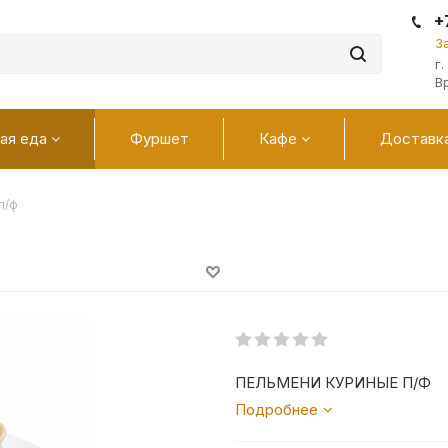
+
З
г
В
ая еда
Фуршет
Кафе
Доставк
п/ф
ПЕЛЬМЕНИ КУРИНЫЕ П/Ф
Подробнее