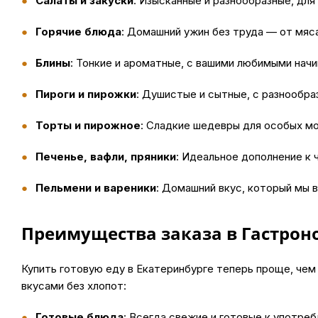
Салаты и закуски
: Изысканные и разнообразные, для
Горячие блюда
: Домашний ужин без труда — от мяс
Блины
: Тонкие и ароматные, с вашими любимыми начи
Пироги и пирожки
: Душистые и сытные, с разнообра
Торты и пирожное
: Сладкие шедевры для особых м
Печенье, вафли, пряники
: Идеальное дополнение к 
Пельмени и вареники
: Домашний вкус, который мы 
Преимущества заказа в Гастро
Купить
готовую еду в Екатеринбурге теперь проще, чем
вкусами без хлопот:
Готовые блюда
: Всегда свежие и готовые к употре