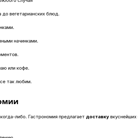
 любого случая
а до вегетарианских блюд.
нками.
зными начинками.
оментов.
чаю или кофе.
все так любим.
номии
 когда-либо. Гастрономия предлагает
доставку
вкуснейших 
блению.