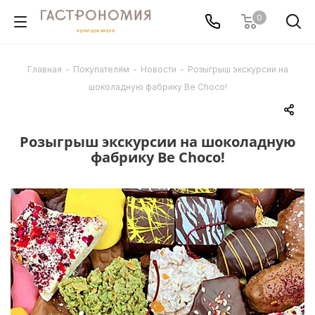
0
Главная
-
Покупателям
-
Новости
-
Розыгрыш экскурсии на
шоколадную фабрику Be Choco!
Розыгрыш экскурсии на шоколадную
фабрику Be Choco!