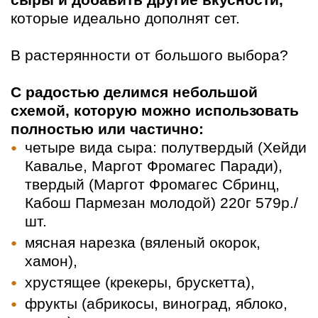
сыры и добавить другие вкусности,
которые идеально дополнят сет.
В растерянности от большого выбора?
С радостью делимся небольшой
схемой, которую можно использовать
полностью или частично:
четыре вида сыра: полутвердый (Хейди
Кавалье, Маргот Фромагес Паради),
твердый (Маргот Фромагес Сбринц,
Кабош Пармезан молодой) 220г 579р./
шт.
мясная нарезка (вяленый окорок,
хамон),
хрустящее (крекеры, брускетта),
фрукты (абрикосы, виноград, яблоко,