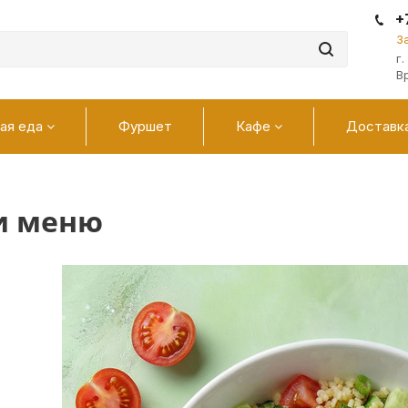
+
З
г
В
ая еда
Фуршет
Кафе
Доставк
и меню